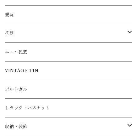
愛玩
花器
ピッチャー
ニュ〜民芸
VINTAGE TIN
ポルトガル
トランク・バスケット
収納・装飾