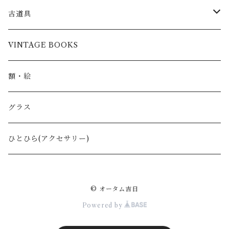
ウォールハンギング
古道具
刃物
VINTAGE BOOKS
鋏
額・絵
グラス
ひとひら(アクセサリー)
© オータム吉日
Powered by