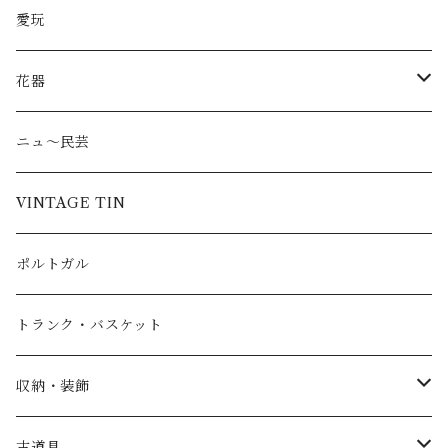
愛玩
花器
ピッチャー
ニュ〜民芸
VINTAGE TIN
ポルトガル
トランク・バスケット
収納・装飾
ウォールハンギング
古道具