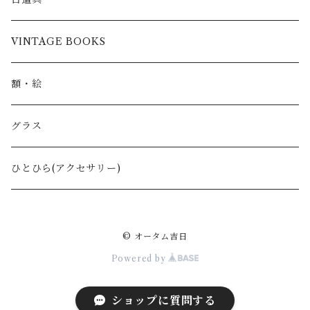
刃物
VINTAGE BOOKS
鋏
額・絵
グラス
ひとひら(アクセサリー)
© オータム吉日
Powered by
ショップに質問する